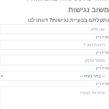
ק
גישות
ט
בעיית נגישות? דווחו לנו
ו
ק