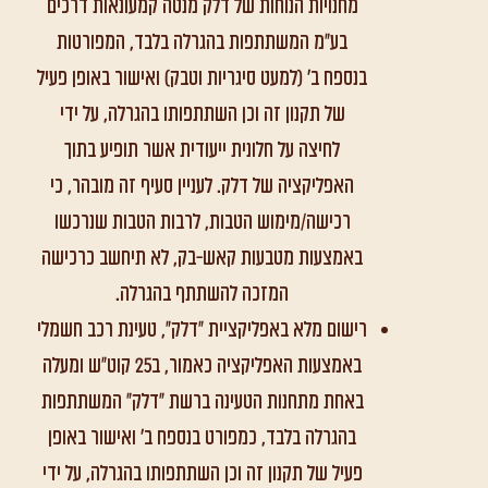
מחנויות הנוחות של דלק מנטה קמעונאות דרכים
בע"מ המשתתפות בהגרלה בלבד, המפורטות
בנספח ב' (למעט סיגריות וטבק) ואישור באופן פעיל
של תקנון זה וכן השתתפותו בהגרלה, על ידי
לחיצה על חלונית ייעודית אשר תופיע בתוך
האפליקציה של דלק. לעניין סעיף זה מובהר, כי
רכישה/מימוש הטבות, לרבות הטבות שנרכשו
באמצעות מטבעות קאש-בק, לא תיחשב כרכישה
המזכה להשתתף בהגרלה.
רישום מלא באפליקציית "דלק", טעינת רכב חשמלי
באמצעות האפליקציה כאמור, ב25 קוט"ש ומעלה
באחת מתחנות הטעינה ברשת "דלק" המשתתפות
בהגרלה בלבד, כמפורט בנספח ב' ואישור באופן
פעיל של תקנון זה וכן השתתפותו בהגרלה, על ידי