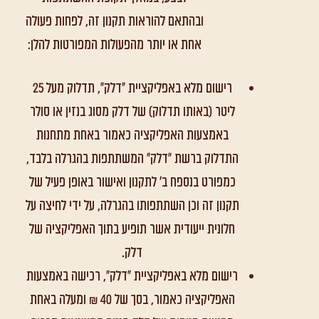
ובהתאם להוראות תקנון זה, לפחות פעולה
אחת או יותר מהפעולות המפורטות להלן:
רישום מלא באפליקציית "דלק", תדלוק מעל 25
ליטר (באותו תדלוק) של דלק מסוג בנזין או סולר
באמצעות האפליקציה כאמור באחת מתחנות
התדלוק ברשת "דלק" המשתתפות בהגרלה בלבד,
כמפורט בנספח ב' לתקנון ואישור באופן פעיל של
תקנון זה וכן השתתפותו בהגרלה, על ידי לחיצה על
חלונית ייעודית אשר תופיע בתוך האפליקציה של
דלק.
רישום מלא באפליקציית "דלק", רכישה באמצעות
האפליקציה כאמור, בסך של 40 ₪ ומעלה באחת