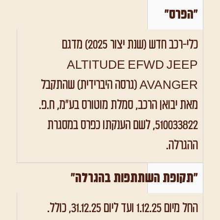
"הפרס"
כלי-רכב חדש (שנת יצור 2025) מדגם
ALTITUDE EFWD JEEP
AVANGER (גרסה היברידית) שהתקבל
מאת יבואן הרכב, סמלת מוטורס בע"מ, ח.פ.
510033822, לשם הענקתו כפרס במסגרת
ההגרלה.
"תקופת השתתפות בהגרלה"
החל מיום 1.12.25 ועד ליום 31.12.25, כולל.