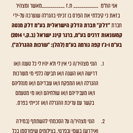
אני הח"מ ____________ ת.ז ___________מאשר ומצהיר
בזאת כי קיבלתי את הפרס בו זכיתי בהגרלה שנערכה על-ידי
חברת
"דלק" חברת הדלק הישראלית בע"מ דלק מנטה
קמעונאות דרכים בע"מ, ברגר קינג ישראל (ב.ק.י 2014)
בע"מ ו-ג'ו קפה גורמה בע"מ (להלן: "עורכות ההגרלה")
.
הנני מצהיר/ה כי אין לי ולא יהיו לי כל טענה ו/או
דרישה ו/או השגה ו/או תביעה כלפי מי מעורכות
ההגרלה ו/או המפקח ו/או עובדיהם ו/או מנהליהם
ו/או מעבידיהם ו/או שולחיהם ו/או מי מטעמם
בקשר עם עריכת ההגרלה ו/או זכייתי בפרס.
הנני מצהיר/ה על הסכמתי להשתתף (במידה
ואידרש) בשמי ובפרטי, בצילומים שיפורסמו בכל