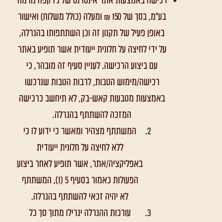
רכישה באמצעות אתר אינטרנט של ג'ו קפה גורמה
בע"מ, בסך של 150 ₪ ומעלה (כולל משלוח) ואישור
באופן פעיל של תקנון זה וכן השתתפותו בהגרלה,
על ידי לחיצה על חלונית ייעודית אשר תופיע באתר
עם ביצוע הרכישה. לעניין סעיף זה מובהר, כי
רכישה/מימוש הטבות, לרבות הטבות שנרכשו
באמצעות מטבעות קאש-בק, לא תיחשב כרכישה
המזכה להשתתף בהגרלה.
המשתתף מצהיר ומאשר כי ידוע לו כי
ללא לחיצה על חלונית ייעודית
באפליקציה/אתר, אשר תופיע לאחר ביצוע
הפעולות כאמור בסעיף 5 (1), המשתתף
לא יהיה זכאי להשתתף בהגרלה.
עורכות ההגרלה יגרילו מתוך סך כל