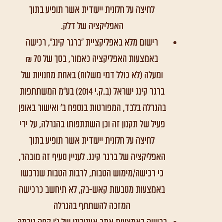
לחיצה על חלונית ייעודית אשר תופיע בתוך
האפליקציה של דלק.
רישום מלא באפליקציית "ברגר קינג", רכישה
באמצעות האפליקציה כאמור, בסך של 70 ₪
ומעלה (לא כולל דמי משלוח) באחת מחנויות של
ברגר קינג ישראל (ב.ק.י 2014) בע"מ המשתתפות
בהגרלה בלבד, המפורטות בנספח ב' ואישור באופן
פעיל של תקנון זה וכן השתתפותו בהגרלה, על ידי
לחיצה על חלונית ייעודית אשר תופיע בתוך
האפליקציה של ברגר קינג. לעניין סעיף זה מובהר,
כי רכישה/מימוש הטבות, לרבות הטבות שנרכשו
באמצעות מטבעות קאש-בק, לא תיחשב כרכישה
המזכה להשתתף בהגרלה