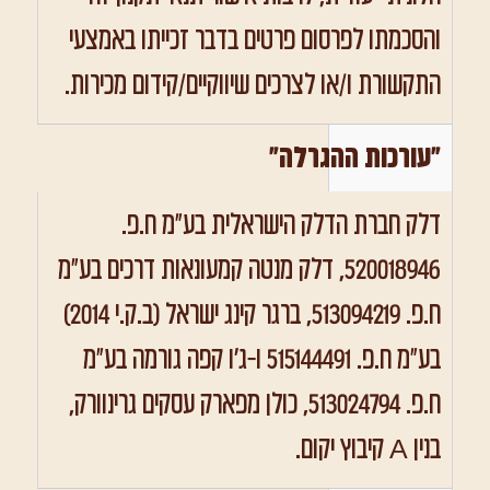
והסכמתו לפרסום פרטים בדבר זכייתו באמצעי
התקשורת ו/או לצרכים שיווקיים/קידום מכירות.
"עורכות ההגרלה"
דלק חברת הדלק הישראלית בע"מ ח.פ.
520018946, דלק מנטה קמעונאות דרכים בע"מ
ח.פ. 513094219, ברגר קינג ישראל (ב.ק.י 2014)
בע"מ ח.פ. 515144491 ו-ג'ו קפה גורמה בע"מ
ח.פ. 513024794, כולן מפארק עסקים גרינוורק,
בנין A קיבוץ יקום.