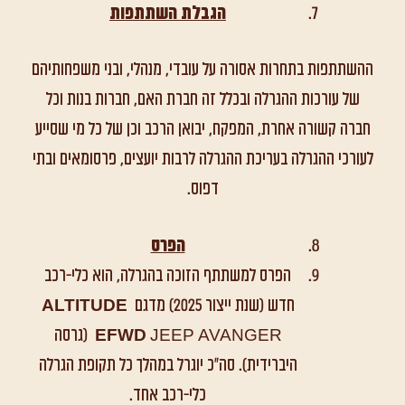
הגבלת השתתפות
ההשתתפות בתחרות אסורה על עובדי, מנהלי, ובני משפחותיהם
של עורכות ההגרלה ובכלל זה חברת האם, חברות בנות וכל
חברה קשורה אחרת, המפקח, יבואן הרכב וכן של כל מי שסייע
לעורכי ההגרלה בעריכת ההגרלה לרבות יועצים, פרסומאים ובתי
דפוס.
הפרס
הפרס למשתתף הזוכה בהגרלה, הוא כלי-רכב
חדש (שנת ייצור 2025) מדגם
ALTITUDE
EFWD
JEEP AVANGER (גרסה
היברידית). סה"כ יוגרל במהלך כל תקופת הגרלה
כלי-רכב אחד.