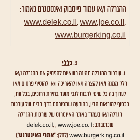
ההגרלה ו/או עמוד פייסבוק ואינסטגרם כאמור:
www.delek.co.il
,
www.joe.co.il
,
www.burgerking.co.il
3.
כ
ללי
1. עורכות ההגרלה תהינה רשאיות להפסיק את ההגרלה ו/או
חלק ממנה ו/או לקצרה ו/או להאריכה ו/או להוסיף פרסים ו/או
לערוך בה כל שינוי לרבות לגבי מועד בחירת הזוכים, בכל עת,
בכפוף להוראות הדין, בהודעה שתפורסם בדף הבית של עורכות
הגרלה ו/או בעמוד באתר האינטרנט של עורכות ההגרלה
שכתובתם:
www.joe.co.il
, ,
delek.co.il
www.burgerking.co.il
(להלן: "
אתרי האינטרנט
")