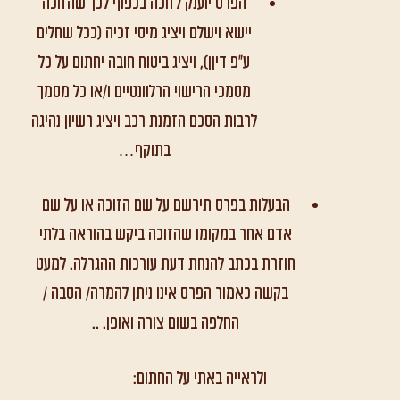
הפרס יוענק לזוכה בכפוף לכך שהזוכה
יישא וישלם ויציג מיסי זכיה (ככל שחלים
ע"פ דיןן), ויציג ביטוח חובה יחתום על כל
מסמכי הרישוי הרלוונטיים ו/או כל מסמך
לרבות הסכם הזמנת רכב ויציג רשיון נהיגה
בתוקף…
הבעלות בפרס תירשם על שם הזוכה או על שם
אדם אחר במקומו שהזוכה ביקש בהוראה בלתי
חוזרת בכתב להנחת דעת עורכות ההגרלה. למעט
בקשה כאמור הפרס אינו ניתן להמרה/ הסבה /
החלפה בשום צורה ואופן. ..
ולראייה באתי על החתום: