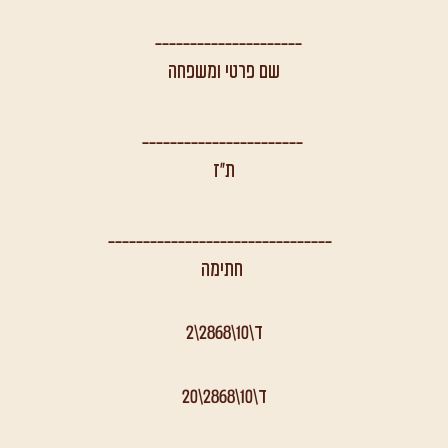
_____________________
שם פרטי ומשפחה
_______________________
ת"ז
_________
_______________________
חתימה
ד\10\2868\2
ד\10\2868\20