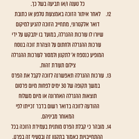
כל טענה ו/או תביעה בשל כך.
לאחר איתור הזוכה באמצעות טלפון או כתובת
דואר אלקטרוני, מתחייב הזוכה להגיע למיקום
שיורו לו עורכות ההגרלה, במועד בו יתבקש על ידי
עורכות ההגרלה ולחתום על הצהרת זוכה בנוסח
המופיע כנספח א' לתקנון ולמסור לעורכות ההגרלה
צילום תעודת זהות.
עורכות ההגרלה תאפשרנה לזוכה לקבל את הפרס
במשך תקופה של 30 ימים לפחות מיום פרסום
תוצאות ההגרלה האחרונה או מיום משלוח
ההודעה לזוכה בדואר רשום בדבר זכייתו לפי
המאוחר מביניהם.
מובהר כי קבלת הפרס מותנית בעמידת הזוכה בכל
ההתחייבויות כאמור בתקנון זה ובסעיף זה בפרט.